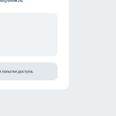
nfo@tnmk.ru
.
 попытки доступа.