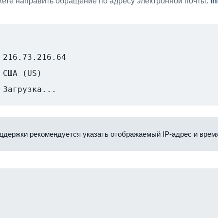
ете направить обращение по адресу электронной почты:
i
216.73.216.64
США (US)
Загрузка...
ддержки рекомендуется указать отображаемый IP-адрес и время